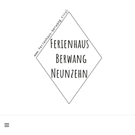
Ferienhaus-Hütte-Selbstversorgerhaus-Bauernhaus für 4 bis 8 Personen
Ferienhaus
Berwang Neunzehn