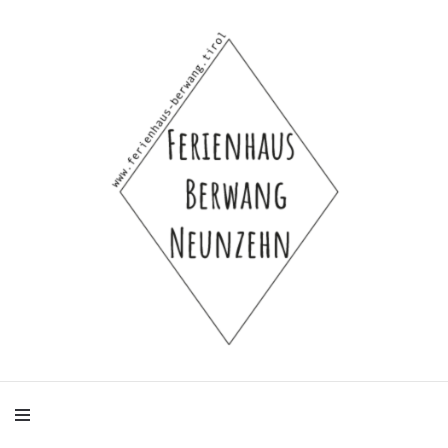
Ferienhaus-Hütte-Selbstversorgerhaus-Bauernhaus für 4 bis 8 Personen
Ferienhaus
Berwang Neunzehn