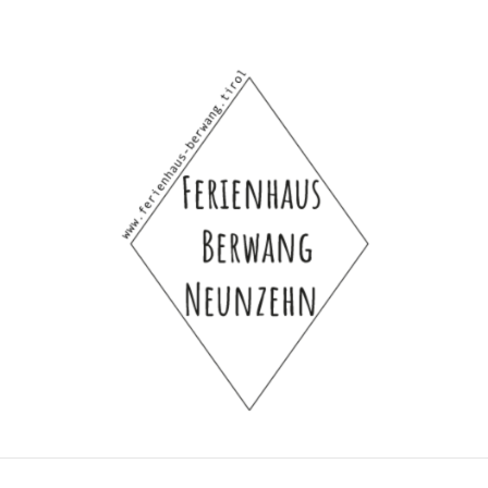
Ferienhaus Berwang Neunzehn
Ferienhaus-Hütte-Selbstversorgerhaus-Bauern