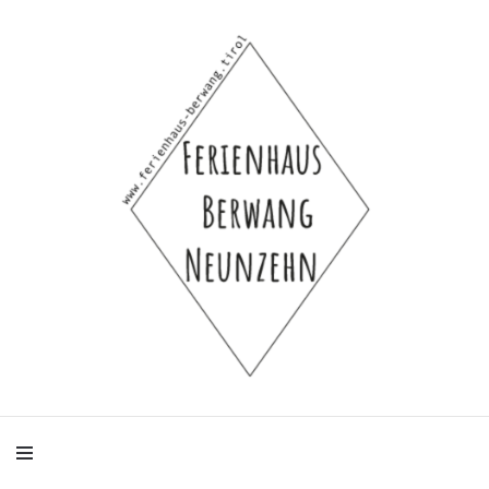
Ferienhaus-Hütte-Selbstversorgerhaus-Bauernhaus für 4 bis 8 Personen
Ferienhaus
Berwang Neunzehn