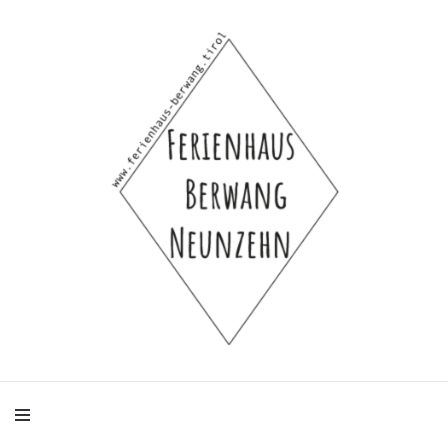
Ferienhaus-Hütte-Selbstversorgerhaus-Bauernhaus für 4 bis 8 Personen
Ferienhaus
Berwang Neunzehn