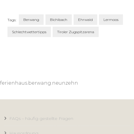
Berwang
Bichlbach
Ehrwald
Lermoos
Tags:
Schlechtwettertipps
Tiroler Zugspitzarena
Post
Navigation
ferienhaus.berwang.neunzehn
FAQs – häufig gestellte Fragen
Hausordnung