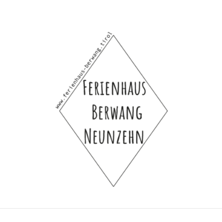
Ferienhaus Berwang Neunzehn
Ferienhaus-Hütte-Selbstversorgerhaus-Bauern