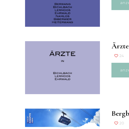
anz
Ärzte
24
anz
Bergb
20