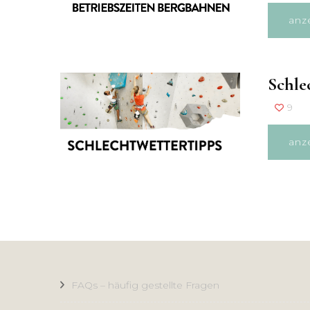
anz
Schle
9
anz
FAQs – häufig gestellte Fragen